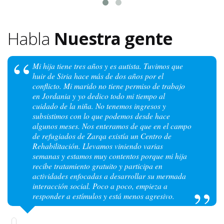
Habla
Nuestra gente
Mi hija tiene tres años y es autista. Tuvimos que
huir de Siria hace más de dos años por el
conflicto. Mi marido no tiene permiso de trabajo
en Jordania y yo dedico todo mi tiempo al
cuidado de la niña. No tenemos ingresos y
subsistimos con lo que podemos desde hace
algunos meses. Nos enteramos de que en el campo
de refugiados de Zarqa existía un Centro de
Rehabilitación. Llevamos viniendo varias
semanas y estamos muy contentos porque mi hija
recibe tratamiento gratuito y participa en
actividades enfocadas a desarrollar su mermada
interacción social. Poco a poco, empieza a
responder a estímulos y está menos agresivo.