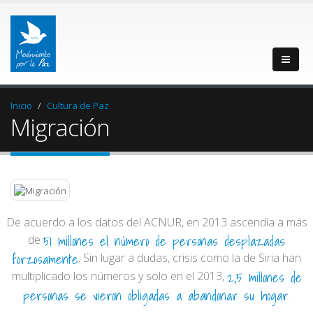
Inicio
Cultura de Paz
Migración
De acuerdo a los datos del ACNUR, en 2013 ascendía a más
51 millones el número de personas desplazadas
de
forzosamente
. Sin lugar a dudas, crisis como la de Siria han
2,5 millones de
multiplicado los números y solo en el 2013,
personas se vieron obligadas a abandonar su hogar
.