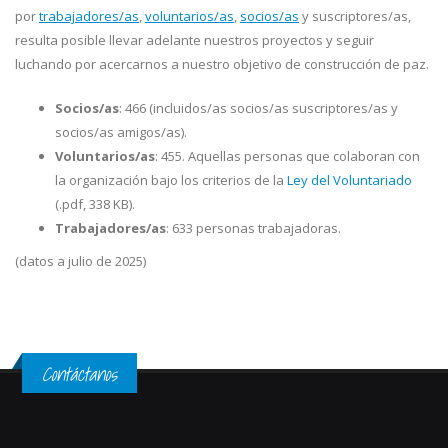
por
trabajadores/as
,
voluntarios/as
,
socios/as
y suscriptores/as,
resulta posible llevar adelante nuestros proyectos y seguir
luchando por acercarnos a nuestro objetivo de construcción de paz.
Socios/as
: 466 (incluidos/as socios/as suscriptores/as y
socios/as amigos/as).
Voluntarios/as
: 455. Aquellas personas que colaboran con
la organización bajo los criterios de la
Ley del Voluntariado
(.pdf, 338 KB).
Trabajadores/as
: 633 personas trabajadoras.
(datos a julio de 2025)
Contáctanos