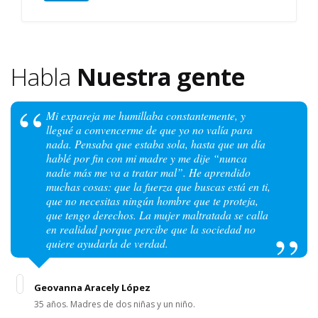
Habla
Nuestra gente
Mi expareja me humillaba constantemente, y
llegué a convencerme de que yo no valía para
nada. Pensaba que estaba sola, hasta que un día
hablé por fin con mi madre y me dije “nunca
nadie más me va a tratar mal”. He aprendido
muchas cosas: que la fuerza que buscas está en ti,
que no necesitas ningún hombre que te proteja,
que tengo derechos. La mujer maltratada se calla
en realidad porque percibe que la sociedad no
quiere ayudarla de verdad.
Geovanna Aracely López
35 años. Madres de dos niñas y un niño.