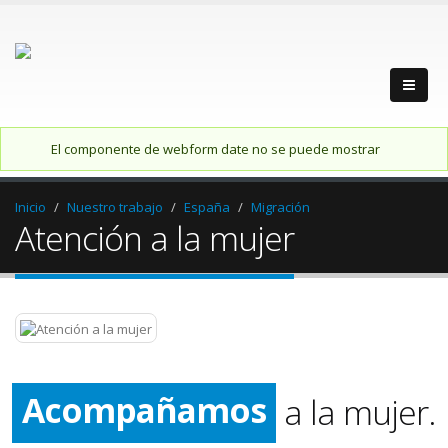
Mensaje de estado
El componente de webform date no se puede mostrar
Inicio
Nuestro trabajo
España
Migración
Atención a la mujer
Apoyamos
Protegemos
Acompañamos
a la mujer.