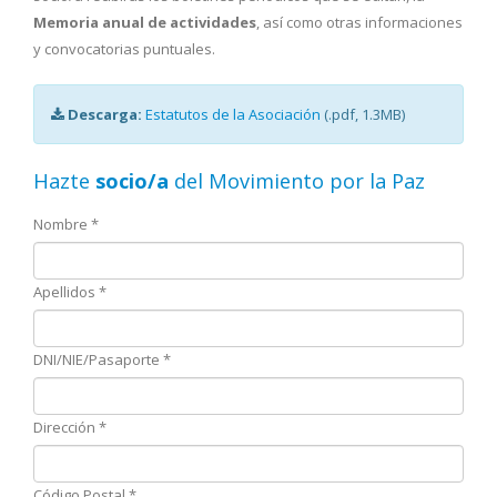
Memoria anual de actividades
, así como otras informaciones
y convocatorias puntuales.
Descarga:
Estatutos de la Asociación
(.pdf, 1.3MB)
Hazte
socio/a
del Movimiento por la Paz
Nombre
*
Apellidos
*
DNI/NIE/Pasaporte
*
Dirección
*
Código Postal
*