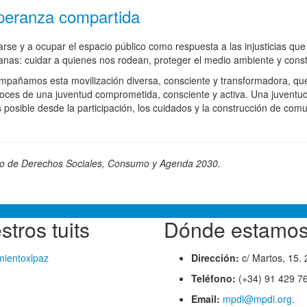
speranza compartida
arse y a ocupar el espacio público como respuesta a las injusticias que
anas: cuidar a quienes nos rodean, proteger el medio ambiente y constr
pañamos esta movilización diversa, consciente y transformadora, que
oces de una juventud comprometida, consciente y activa. Una juventu
 posible desde la participación, los cuidados y la construcción de com
terio de Derechos Sociales, Consumo y Agenda 2030.
tros tuits
Dónde estamo
ientoxlpaz
Dirección:
c/ Martos, 15.
Teléfono:
(+34) 91 429 76
Email:
mpdl@mpdl.org
.