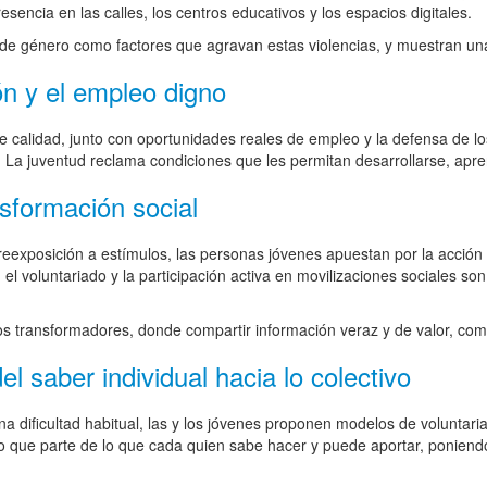
esencia en las calles, los centros educativos y los espacios digitales.
ad de género como factores que agravan estas violencias, y muestran una
ón y el empleo digno
e calidad, junto con oportunidades reales de empleo y la defensa de l
 La juventud reclama condiciones que les permitan desarrollarse, apren
nsformación social
eexposición a estímulos, las personas jóvenes apuestan por la acción
, el voluntariado y la participación activa en movilizaciones sociales s
s transformadores, donde compartir información veraz y de valor, comba
l saber individual hacia lo colectivo
a dificultad habitual, las y los jóvenes proponen modelos de voluntari
o que parte de lo que cada quien sabe hacer y puede aportar, poniend