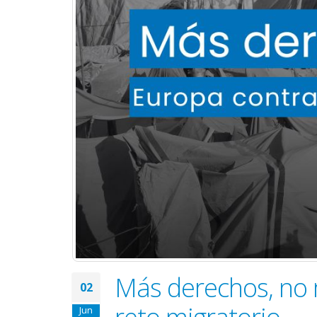
Más derechos, no 
02
reto migratorio
Jun