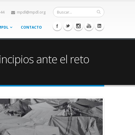
 44
mpdl@mpdl.org
MPDL
CONTACTO
cipios ante el reto