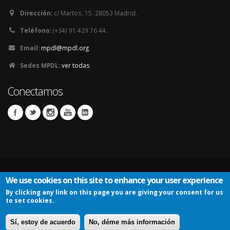
Dirección:
c/ Martos, 15. 28053 Madrid.
Teléfono:
(+34) 91 429 76 44.
Email:
mpdl@mpdl.org
.
Sedes MPDL:
ver todas
.
Conectamos
We use cookies on this site to enhance your user experience
By clicking any link on this page you are giving your consent for us
Mapa del sitio
Iniciar sesión
Política de privacidad
to set cookies.
Política de cookies
Aviso Legal
Condiciones Generales de Contratación Tienda Solidaria
Sí, estoy de acuerdo
No, déme más información
Esta Web usa el CMS
Drupal
y la plantilla
Porto