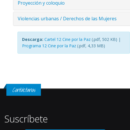
Proyección y coloquio
Violencias urbanas / Derechos de las Mujeres
Descarga:
Cartel 12 Cine por la Paz
(.pdf, 502 KB) |
Programa 12 Cine por la Paz
(.pdf, 4,33 MB)
Contáctanos
Suscríbete