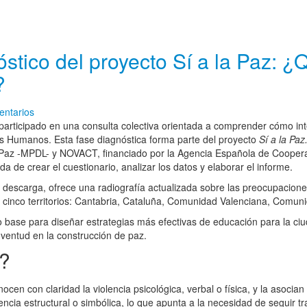
tico del proyecto Sí a la Paz: ¿Q
?
ntarios
articipado en una consulta colectiva orientada a comprender cómo inte
os Humanos. Esta fase diagnóstica forma parte del proyecto
Sí a la Paz
Paz -MPDL- y NOVACT, financiado por la Agencia Española de Cooperaci
 de crear el cuestionario, analizar los datos y elaborar el informe.
descarga, ofrece una radiografía actualizada sobre las preocupaciones
 cinco territorios: Cantabria, Cataluña, Comunidad Valenciana, Comu
mo base para diseñar estrategias más efectivas de educación para la c
juventud en la construcción de paz.
s?
en con claridad la violencia psicológica, verbal o física, y la asocian 
lencia estructural o simbólica, lo que apunta a la necesidad de seguir 