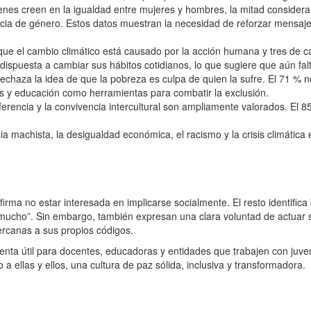
nes creen en la igualdad entre mujeres y hombres, la mitad considera
cia de género. Estos datos muestran la necesidad de reforzar mensaje
ue el cambio climático está causado por la acción humana y tres de c
 dispuesta a cambiar sus hábitos cotidianos, lo que sugiere que aún falt
chaza la idea de que la pobreza es culpa de quien la sufre. El 71 % n
nos y educación como herramientas para combatir la exclusión.
iferencia y la convivencia intercultural son ampliamente valorados. El 8
ia machista, la desigualdad económica, el racismo y la crisis climática
rma no estar interesada en implicarse socialmente. El resto identifica
mucho”. Sin embargo, también expresan una clara voluntad de actuar si
cercanas a sus propios códigos.
ienta útil para docentes, educadoras y entidades que trabajen con ju
o a ellas y ellos, una cultura de paz sólida, inclusiva y transformadora.