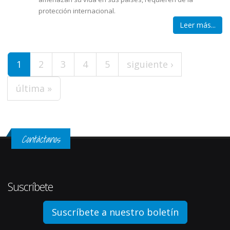
protección internacional.
Leer más...
Páginas
1
2
3
4
5
siguiente ›
última »
Contáctanos
Suscríbete
Suscríbete a nuestro boletín