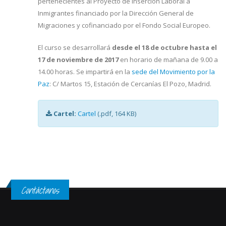
pertenecientes al Proyecto de Inserción Laboral a
Inmigrantes financiado por la Dirección General de
Migraciones y cofinanciado por el Fondo Social Europeo.
El curso se desarrollará
desde el 18 de octubre hasta el
17 de noviembre de 2017
en horario de mañana de 9.00 a
14.00 horas. Se impartirá en la
sede del Movimiento por la
Paz
: C/ Martos 15, Estación de Cercanías El Pozo, Madrid.
Cartel:
Cartel
(.pdf, 164 KB)
Contáctanos