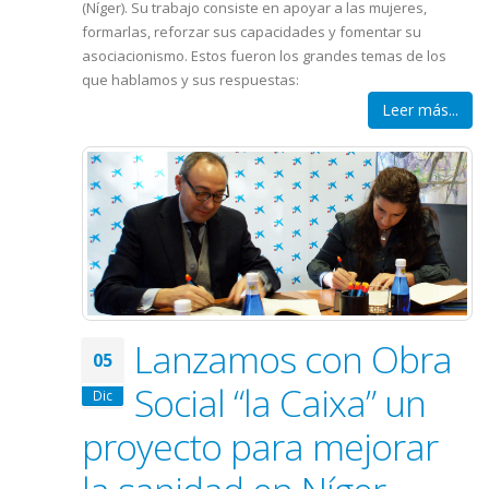
(Níger). Su trabajo consiste en apoyar a las mujeres,
formarlas, reforzar sus capacidades y fomentar su
asociacionismo. Estos fueron los grandes temas de los
que hablamos y sus respuestas:
Leer más...
Lanzamos con Obra
05
Social “la Caixa” un
Dic
proyecto para mejorar