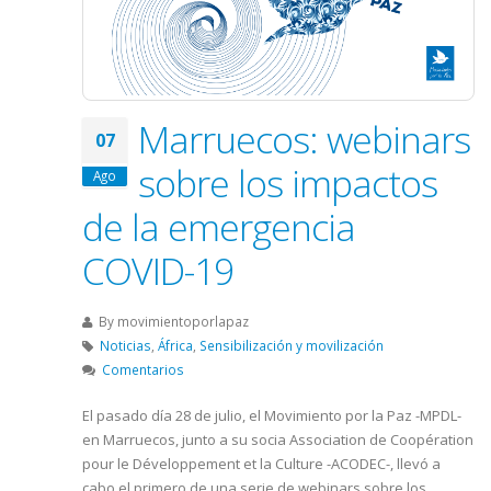
Marruecos: webinars
07
sobre los impactos
Ago
de la emergencia
COVID-19
By
movimientoporlapaz
Noticias
,
África
,
Sensibilización y movilización
Comentarios
El pasado día 28 de julio, el Movimiento por la Paz -MPDL-
en Marruecos, junto a su socia Association de Coopération
pour le Développement et la Culture -ACODEC-, llevó a
cabo el primero de una serie de webinars sobre los