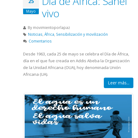
Día de África: Sahel
25
vivo
Mayo
By
movimientoporlapaz
Noticias
,
África
,
Sensibilización y movilización
Comentarios
Desde 1963, cada 25 de mayo se celebra el Día de África,
día en el que fue creada en Addis Abeba la Organización
de la Unidad Africana (OUA), hoy denominada Unión
Africana (UA).
Leer más...